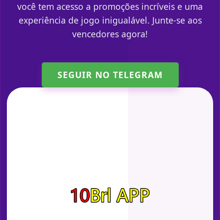
você tem acesso a promoções incríveis e uma
experiência de jogo inigualável. Junte-se aos
vencedores agora!
SEGUIR NO TELEGRAM