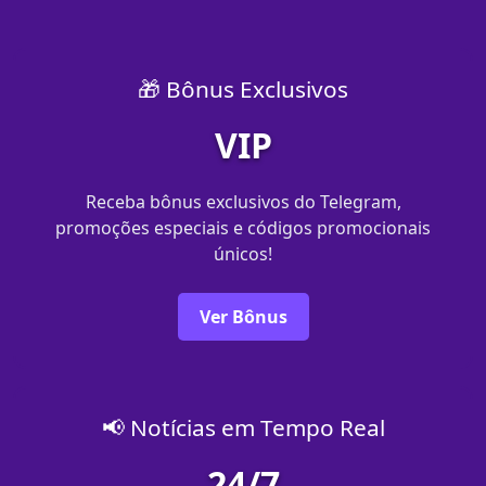
🎁 Bônus Exclusivos
VIP
Receba bônus exclusivos do Telegram,
promoções especiais e códigos promocionais
únicos!
Ver Bônus
📢 Notícias em Tempo Real
24/7