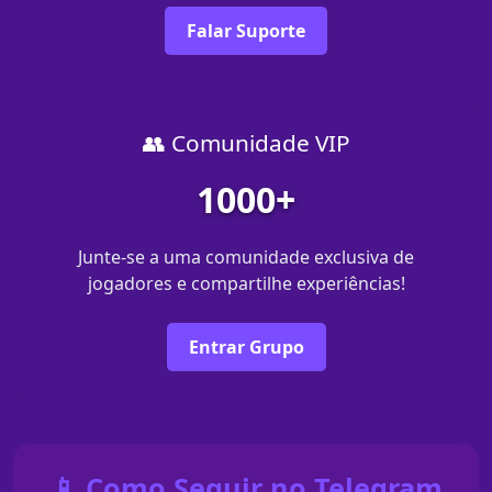
Falar Suporte
👥 Comunidade VIP
1000+
Junte-se a uma comunidade exclusiva de
jogadores e compartilhe experiências!
Entrar Grupo
📱 Como Seguir no Telegram