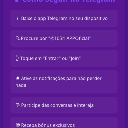
📱 Baixe o app Telegram no seu dispositivo
🔍 Procure por "@10Brl APPOficial"
👆 Toque em "Entrar" ou "Join"
🔔 Ative as notificações para não perder
nada
💬 Participe das conversas e interaja
🎁 Receba bônus exclusivos