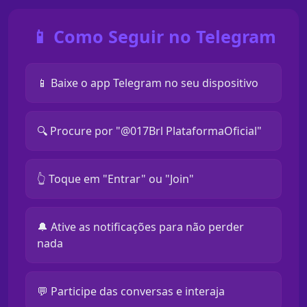
📱 Como Seguir no Telegram
📱 Baixe o app Telegram no seu dispositivo
🔍 Procure por "@017Brl PlataformaOficial"
👆 Toque em "Entrar" ou "Join"
🔔 Ative as notificações para não perder
nada
💬 Participe das conversas e interaja