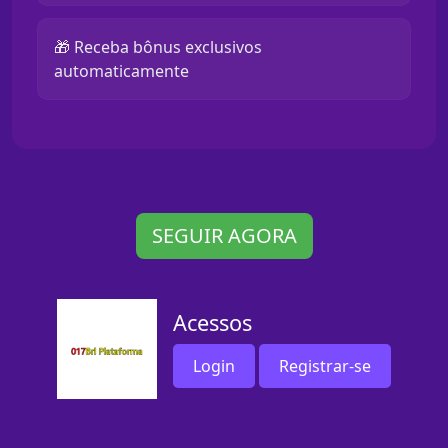
🎁 Receba bônus exclusivos
automaticamente
SEGUIR AGORA
Acessos
Login
Registrar-se