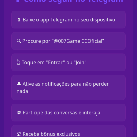
📱 Baixe o app Telegram no seu dispositivo
🔍 Procure por "@007Game CCOficial"
👆 Toque em "Entrar" ou "Join"
🔔 Ative as notificações para não perder
nada
💬 Participe das conversas e interaja
🎁 Receba bônus exclusivos