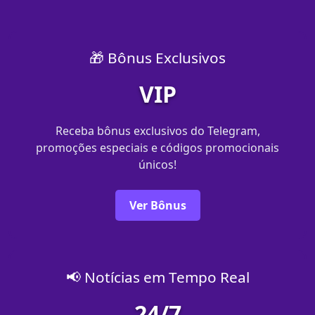
🎁 Bônus Exclusivos
VIP
Receba bônus exclusivos do Telegram,
promoções especiais e códigos promocionais
únicos!
Ver Bônus
📢 Notícias em Tempo Real
24/7