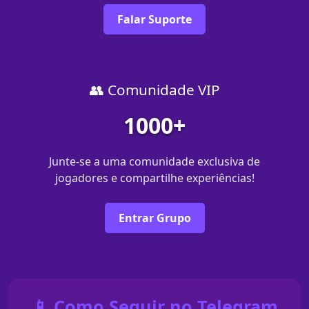
Falar Suporte
👥 Comunidade VIP
1000+
Junte-se a uma comunidade exclusiva de
jogadores e compartilhe experiências!
Entrar Grupo
📱 Como Seguir no Telegram