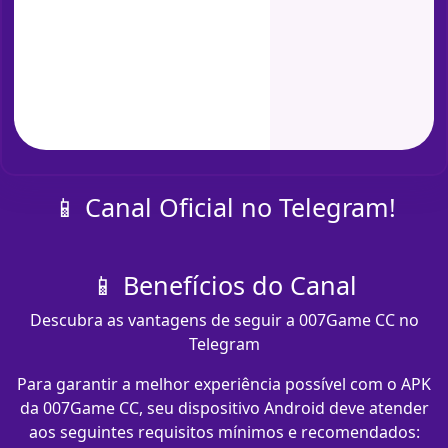
📱 Canal Oficial no Telegram!
📱 Benefícios do Canal
Descubra as vantagens de seguir a 007Game CC no
Telegram
Para garantir a melhor experiência possível com o APK
da 007Game CC, seu dispositivo Android deve atender
aos seguintes requisitos mínimos e recomendados: